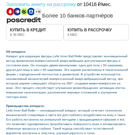
Заполнить анкету на рассрочку
от 10416 ₽/мес.
Более 10 банков-партнёров
КУПИТЬ В КРЕДИТ
КУПИТЬ В РАССРОЧКУ
6-36 МЕС
6 МЕС
Об аппарате:
Аппарат для коррекции фигуры Lefis Inner Ball Roller представляет инновационный
метод применения компрессионной микро-вибрации для улучшения фигуры и
состояния кожи. Он оснащен двумя манипулами: одна для тела с 50 шариками,
другая для лица и шеи с 60 шариками. Эти шарики расположены в гексагональной
форме с определенной плотностью и диаметром. В устройстве используется
неинвазивный механический компрессионный микро-вибрационный метод, при
котором шарики совершают обороты на 360°, создавая микро-компрессию на
коже. Этот процесс способствует улучшению кровообращения, активации клеток,
повышению оксигенизации, разложению жировых отложений и улучшению
текстуры кожи.
Приемущества аппарата:
Lefis Inner Ball Roller — инновационный аппарат, который сочетает технологии
механической стимуляции и света led для глубокого воздействия на кожу и ткани.
Его работа построена на уникальной методике с вращающимися сферами и led,
что позволяет одновременно прорабатывать поверхность кожи и активизировать
обменные процессы в глубине. Такой подход способствует естественной
выработке коллагена и эластина, улучшая упругость и тонус.