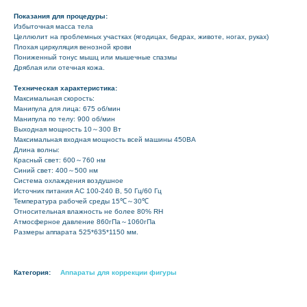
Показания для процедуры:
Избыточная масса тела
Целлюлит на проблемных участках (ягодицах, бедрах, животе, ногах, руках)
Плохая циркуляция венозной крови
Пониженный тонус мышц или мышечные спазмы
Дряблая или отечная кожа.
Техническая характеристика:
Максимальная скорость:
Манипула для лица: 675 об/мин
Манипула по телу: 900 об/мин
Выходная мощность 10～300 Вт
Максимальная входная мощность всей машины 450ВА
Длина волны:
Красный свет: 600～760 нм
Синий свет: 400～500 нм
Система охлаждения воздушное
Источник питания AC 100-240 В, 50 Гц/60 Гц
Температура рабочей среды 15℃～30℃
Относительная влажность не более 80% RH
Атмосферное давление 860гПа～1060гПа
Размеры аппарата 525*635*1150 мм.
Категория:
Аппараты для коррекции фигуры