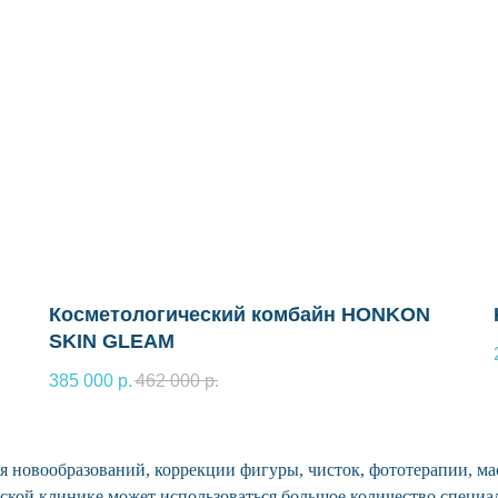
Косметологический комбайн HONKON
SKIN GLEAM
385 000
р.
462 000
р.
я новообразований, коррекции фигуры, чисток, фототерапии, ма
ской клинике может использоваться большое количество специ