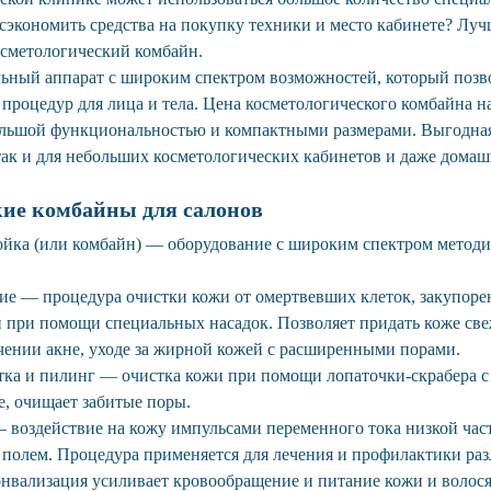
сэкономить средства на покупку техники и место кабинете? Луч
сметологический комбайн.
ный аппарат с широким спектром возможностей, который позв
процедур для лица и тела. Цена косметологического комбайна на
большой функциональностью и компактными размерами. Выгодная
ак и для небольших косметологических кабинетов и даже домаш
кие комбайны для салонов
ойка (или комбайн) — оборудование с широким спектром методи
е — процедура очистки кожи от омертвевших клеток, закупоре
й при помощи специальных насадок. Позволяет придать коже св
чении акне, уходе за жирной кожей с расширенными порами.
тка и пилинг — очистка кожи при помощи лопаточки-скрабера с 
е, очищает забитые поры.
 воздействие на кожу импульсами переменного тока низкой час
полем. Процедура применяется для лечения и профилактики ра
онвализация усиливает кровообращение и питание кожи и волос