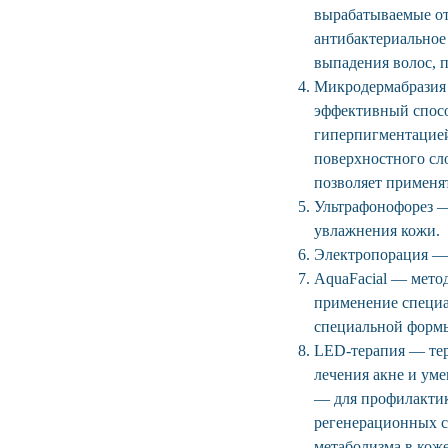
вырабатываемые от
антибактериальное
выпадения волос, 
Микродермабразия
эффективный спосо
гиперпигментацией
поверхностного сл
позволяет применя
Ультрафонофорез — 
увлажнения кожи.
Электропорация — 
AquaFacial — мето
применение специ
специальной формы
LED-терапия — тер
лечения акне и ум
— для профилактик
регенерационных с
метаболизма в коже