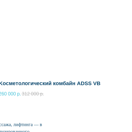
Kосметологический комбайн ADSS VB
260 000
р.
312 000
р.
ссажа, лифтинга — в
ализированного