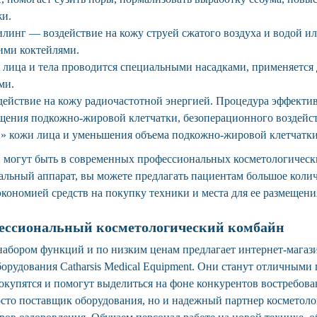
жи.
линг — воздействие на кожу струей сжатого воздуха и водой и
ими коктейлями.
лица и тела проводится специальными насадками, применяется 
ми.
ействие на кожу радиочастотной энергией. Процедура эффекти
ащения подкожно-жировой клетчатки, безоперационного воздейс
» кожи лица и уменьшения объема подкожно-жировой клетчатки
 могут быть в современных профессиональных косметологическ
льный аппарат, вы можете предлагать пациентам большое коли
кономией средств на покупку техники и места для ее размещени
фессиональный косметологический комбайн
абором функций и по низким ценам предлагает интернет-магаз
борудования Catharsis Medical Equipment. Они станут отличным
 окупятся и помогут выделиться на фоне конкурентов востребов
сто поставщик оборудования, но и надежный партнер косметоло