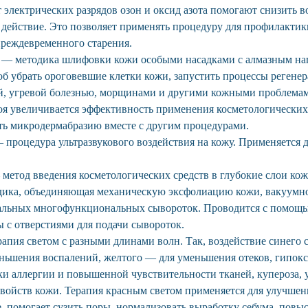
 электрических разрядов озон и оксид азота помогают снизить в
 действие. Это позволяет применять процедуру для профилактик
преждевременного старения.
 — методика шлифовки кожи особыми насадками с алмазным на
б убрать ороговевшие клетки кожи, запустить процессы регенер
, угревой болезнью, морщинами и другими кожными проблемам
оя увеличивается эффективность применения косметологических 
ть микродермабразию вместе с другим процедурами.
процедура ультразвукового воздействия на кожу. Применяется д
метод введения косметологических средств в глубокие слои кож
дика, объединяющая механическую эксфолиацию кожи, вакуумно
альных многофункциональных сывороток. Проводится с помощь
 с отверстиями для подачи сывороток.
апия светом с разными длинами волн. Так, воздействие синего 
еньшения воспалений, желтого — для уменьшения отеков, гипокс
и аллергии и повышенной чувствительности тканей, купероза,
войств кожи. Терапия красным светом применяется для улучше
, помогает сузить поры, нормализовать выработку себума, повы