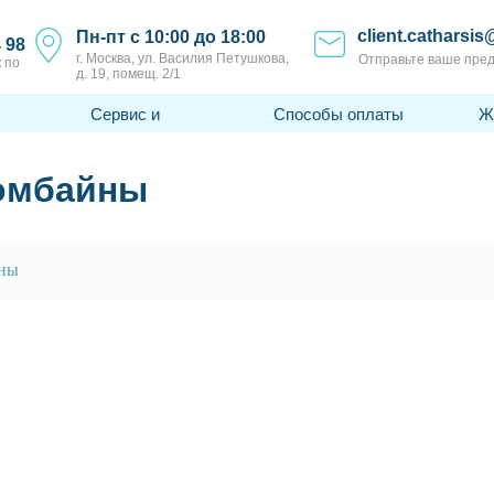
client.catharsis
Пн-пт с 10:00 до 18:00
4 98
г. Москва, ул. Василия Петушкова,
Отправьте ваше пре
 по
д. 19, помещ. 2/1
Сервис и
Способы оплаты
Ж
поддержка
комбайны
йны