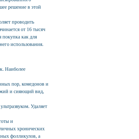
шее решение в этой
оляет проводить
чинается от 16 тысяч
 покупка как для
него использования.
к. Наиболее
нных пор, комедонов и
ежий и сияющий вид,
ультразвуком. Удаляет
тоты и
зличных хронических
яных фолликулов, а