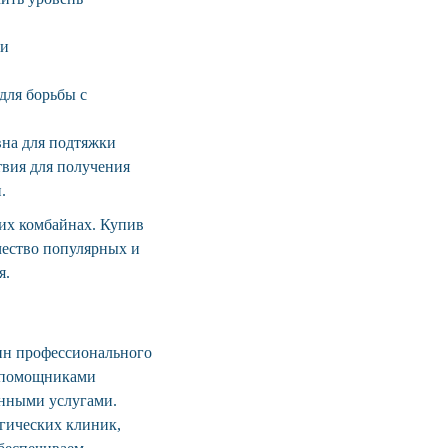
ли
для борьбы с
вна для подтяжки
твия для получения
.
их комбайнах. Купив
чество популярных и
я.
ин профессионального
и помощниками
анными услугами.
гических клиник,