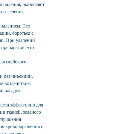
оспаления, оказывают
и и лечения
пылением. Это
ации, бороться с
и. При удалении
препаратов, что
ля глубокого
и без инъекций.
е воздействие,
ю насадок
света эффективно для
ии тканей, зеленого
 улучшения
ния кровообращения и
сить уровень