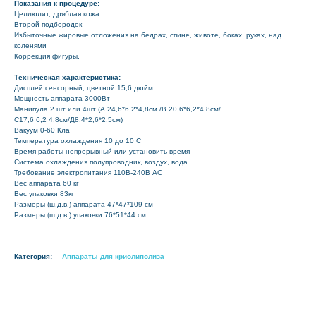
Показания к процедуре:
Целлюлит, дряблая кожа
Второй подбородок
Избыточные жировые отложения на бедрах, спине, животе, боках, руках, над
коленями
Коррекция фигуры.
Техническая характеристика:
Дисплей сенсорный, цветной 15,6 дюйм
Мощность аппарата 3000Вт
Манипула 2 шт или 4шт (А 24,6*6,2*4,8см /В 20,6*6,2*4,8см/
С17,6 6,2 4,8см/Д8,4*2,6*2,5см)
Вакуум 0-60 Кла
Температура охлаждения 10 до 10 С
Время работы непрерывный или установить время
Система охлаждения полупроводник, воздух, вода
Требование электропитания 110В-240В AC
Вес аппарата 60 кг
Вес упаковки 83кг
Размеры (ш.д.в.) аппарата 47*47*109 см
Размеры (ш.д.в.) упаковки 76*51*44 см.
Категория:
Аппараты для криолиполиза