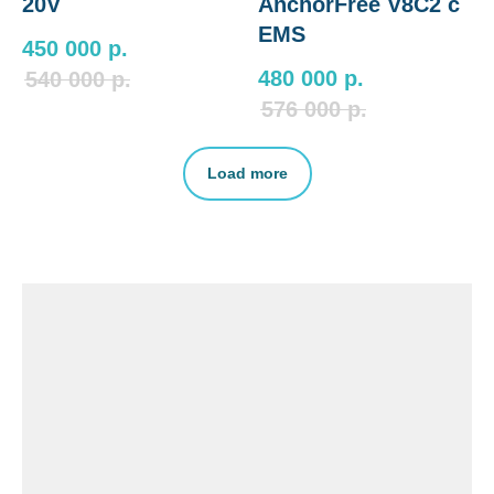
20V
AnchorFree V8C2 c
EMS
450 000
р.
480 000
р.
540 000
р.
576 000
р.
Load more