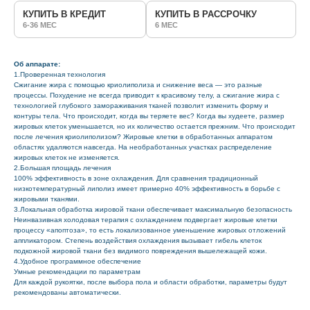
КУПИТЬ В КРЕДИТ
КУПИТЬ В РАССРОЧКУ
6-36 МЕС
6 МЕС
Об аппарате:
1.Проверенная технология
Сжигание жира с помощью криолиполиза и снижение веса — это разные
процессы. Похудение не всегда приводит к красивому телу, а сжигание жира с
технологией глубокого замораживания тканей позволит изменить форму и
контуры тела. Что происходит, когда вы теряете вес? Когда вы худеете, размер
жировых клеток уменьшается, но их количество остается прежним. Что происходит
после лечения криолиполизом? Жировые клетки в обработанных аппаратом
областях удаляются навсегда. На необработанных участках распределение
жировых клеток не изменяется.
2.Большая площадь лечения
100% эффективность в зоне охлаждения. Для сравнения традиционный
низкотемпературный липолиз имеет примерно 40% эффективность в борьбе с
жировыми тканями.
3.Локальная обработка жировой ткани обеспечивает максимальную безопасность
Неинвазивная холодовая терапия с охлаждением подвергает жировые клетки
процессу «апоптоза», то есть локализованное уменьшение жировых отложений
аппликатором. Степень воздействия охлаждения вызывает гибель клеток
подкожной жировой ткани без видимого повреждения вышележащей кожи.
4.Удобное программное обеспечение
Умные рекомендации по параметрам
Для каждой рукоятки, после выбора пола и области обработки, параметры будут
рекомендованы автоматически.