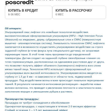
КУПИТЬ В КРЕДИТ
КУПИТЬ В РАССРОЧКУ
6-36 МЕС
6 МЕС
Об аппарате:
Ультразвуковой смас лифтинг-это новейшая технология воздействия
высокоинтенсивным сфокусированным ультразвуком (HIFU – High Intensive Focus
Ultrasound) на эпидермис, дерму, субдермальные слои и СМАС (поверхностную
мышечно - апоневротическую систему). Уникальность технологии СМАС лифтинга
заключается в возможности осуществлять ультразвуковое воздействие на строго
заданной глубине (в точке фокуса луча специального датчика), не затрагивая
окружающие ткани. В этой точке ткань прогревается до определенной
температуры. Датчик создает на заданной глубине своеобразные «линии» из
точек термокоагуляции, расположенных на одинаковом расстоянии друг от друга,
что позволяет получить эффект объемного (трехмерного) лифтинга всех слоев
мягких тканей лица. Технология HIFU использует сфокусированный луч
ультразвуковых волн высокой интенсивности. Ультразвуковая волна вводится на
глубину от 1,5 до 4 мм – в зависимости от области тела, подвергаемой
процедуре. Под воздействием волны в коже происходит локальное перегревание
тканей. В результате начинается интенсивная регенерация – выработка новых
волокон коллагена, что приводит к увеличению плотности и эластичности кожи,
заполнению морщин и уменьшению рубцов и растяжек.
Преимущества процедуры:
Процедура не требует охлаждения и обезболивания
Однократная процедура, с нарастающим в течение 2-3 месяцев эффектом
Стойкий, в течение 1 – 1,5 лет выраженный эффект