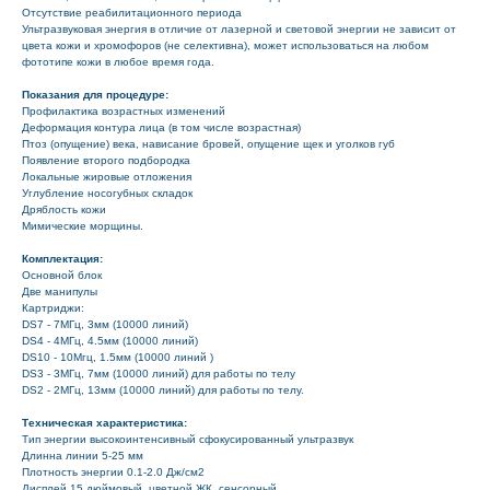
Отсутствие реабилитационного периода
Ультразвуковая энергия в отличие от лазерной и световой энергии не зависит от
цвета кожи и хромофоров (не селективна), может использоваться на любом
фототипе кожи в любое время года.
Показания для процедуре:
Профилактика возрастных изменений
Деформация контура лица (в том числе возрастная)
Птоз (опущение) века, нависание бровей, опущение щек и уголков губ
Появление второго подбородка
Локальные жировые отложения
Углубление носогубных складок
Дряблость кожи
Мимические морщины.
Комплектация:
Основной блок
Две манипулы
Картриджи:
DS7 - 7МГц, 3мм (10000 линий)
DS4 - 4МГц, 4.5мм (10000 линий)
DS10 - 10Мгц, 1.5мм (10000 линий )
DS3 - 3МГц, 7мм (10000 линий) для работы по телу
DS2 - 2МГц, 13мм (10000 линий) для работы по телу.
Техническая характеристика:
Тип энергии высокоинтенсивный сфокусированный ультразвук
Длинна линии 5-25 мм
Плотность энергии 0.1-2.0 Дж/см2
Дисплей 15 дюймовый, цветной ЖК, сенсорный