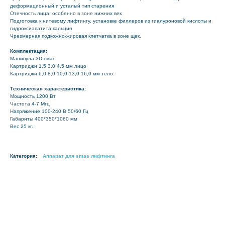
деформационный и усталый тип старения
Отечность лица, особенно в зоне нижних век
Подготовка к нитевому лифтингу, установке филлеров из гиалуроновой кислоты и
гидроксиапатита кальция
Чрезмерная подкожно-жировая клетчатка в зоне щек.
Комплектация:
Манипула 3D смас
Картриджи 1,5 3,0 4,5 мм лицо
Картриджи 6,0 8,0 10,0 13,0 16,0 мм тело.
Техническая характеристика:
Мощность 1200 Вт
Частота 4-7 Мгц
Напряжение 100-240 В 50/60 Гц
Габариты 400*350*1060 мм
Вес 25 кг.
Категория:
Аппарат для smas лифтинга