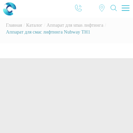
Главная
/
Каталог
/
Аппарат для smas лифтинга
/
Аппарат для смас лифтинга Nubway TH1