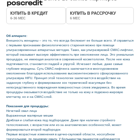
КУПИТЬ В КРЕДИТ
КУПИТЬ В РАССРОЧКУ
6-36 МЕС
6 МЕС
Об аппарате:
Внешность женщины – это то, что всегда беспокоит ее больше всего. И справиться
с первыми признаками физиологического старения можно при помощи
ультрасовременных аппаратных методик. Таких, как ультразвуковой СМАС-лифтинг,
который оказывает высокую эффективность при омоложении лица. Это уникальная
процедура, не имеющая аналогов в современной косметологии. После нее кожа
подтягивается, становится гладкой и упругой. Исчезают любые, даже самые
глубокие морщины. Суть СМАС-лифтинга заключается в многоуровневом
омоложении благодаря использованию высокоинтенсивного сфокусированного
ультразвука HIFU. Принцип этой технологии заключается в воздействии на
заданную глубину и формировании зон термической коагуляции без
непосредственного повреждения поверхностных слоев эпидермиса. Во время
процедуры оказывается воздействие не только на кожу и подкожно-жировую
клетчатку, но и на СМАС-слой.
Показания для процедуры:
Нечеткий овал лица
Выраженные малярные мешки
Дряблая и слабая кожа под подбородком. Даже при наличии стройного
телосложения, с возрастом или из-за анатомических особенностей, может
формироваться второй подбородок
Первые возрастные изменения в щечно-скуловой области, носогубном
треугольнике, по лицевому овалу. У большинства пациентов наблюдается