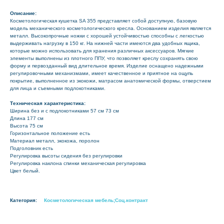
Описание:
Косметологическая кушетка SA 355 представляет собой доступную, базовую
модель механического косметологического кресла. Основанием изделия является
металл. Высокопрочные ножки с хорошей устойчивостью способны с легкостью
выдерживать нагрузку в 150 кг. На нижней части имеются два удобных ящика,
которые можно использовать для хранения различных аксессуаров. Мягкие
элементы выполнены из плотного ППУ, что позволяет креслу сохранять свою
форму и первозданный вид длительное время. Изделие оснащено надежными
регулировочными механизмами, имеет качественное и приятное на ощупь
покрытие, выполненное из экокожи, матрасом анатомической формы, отверстием
для лица и съемными подлокотниками.
Техническая характеристика:
Ширина без и с подлокотниками 57 см 73 см
Длина 177 см
Высота 75 см
Горизонтальное положение есть
Материал металл, экокожа, поролон
Подголовник есть
Регулировка высоты сидения без регулировки
Регулировка наклона спинки механическая регулировка
Цвет белый.
Категория:
Косметологическая мебель;Соц.контракт