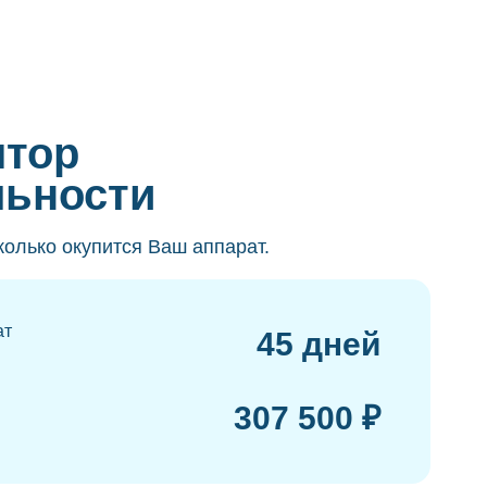
ятор
льности
колько окупится Ваш аппарат.
ат
45 дней
307 500 ₽