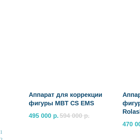
Аппарат для коррекции
Аппар
фигуры MBT CS EMS
фигу
Rolas
495 000
р.
594 000
р.
470 0
1
2