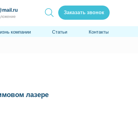
@mail.ru
Заказать звонок
дложение
изнь компании
Статьи
Контакты
имовом лазере