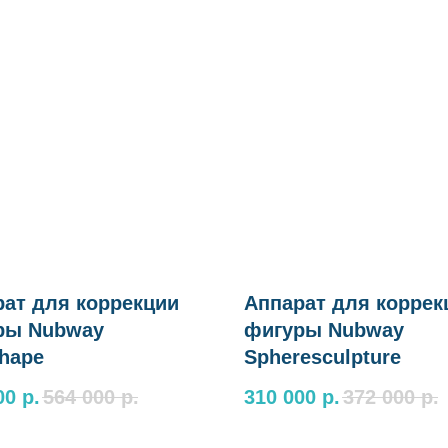
ат для коррекции
Аппарат для коррек
ры Nubway
фигуры Nubway
hape
Spheresculpture
00
р.
564 000
р.
310 000
р.
372 000
р.