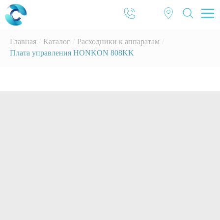
Главная
/
Каталог
/
Расходники к аппаратам
/
Плата управления HONKON 808KK