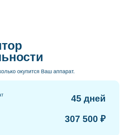
ятор
льности
колько окупится Ваш аппарат.
ат
45 дней
307 500 ₽