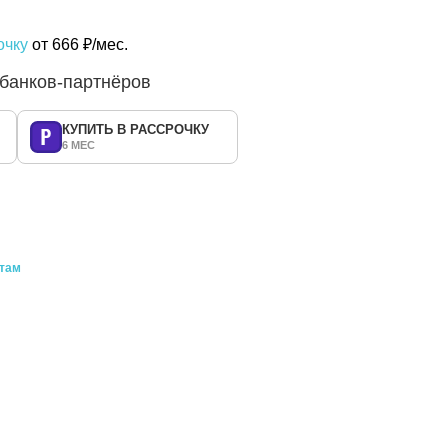
очку
от 666 ₽/мес.
 банков-партнёров
КУПИТЬ В РАССРОЧКУ
6 МЕС
атам