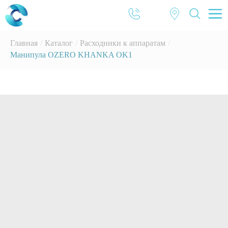
Главная
/
Каталог
/
Расходники к аппаратам
/
Манипула OZERO KHANKA OK1