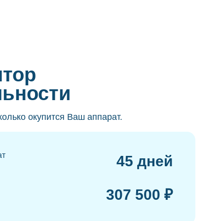
ятор
льности
колько окупится Ваш аппарат.
ат
45 дней
307 500 ₽